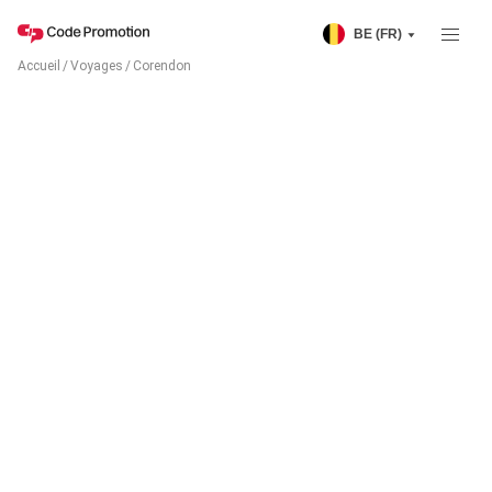
BE (FR)
Accueil
/
Voyages
/
Corendon