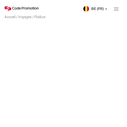
BE (FR)
Accueil
/
Voyages
/
FlixBus