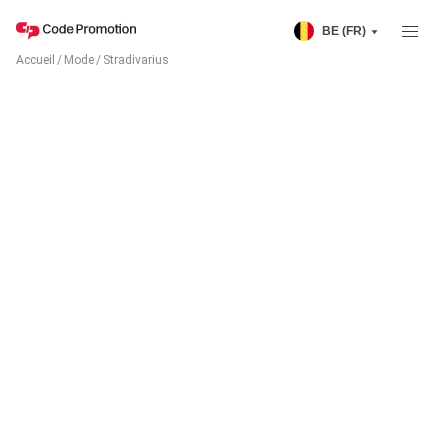
BE (FR)
Accueil
/
Mode
/
Stradivarius